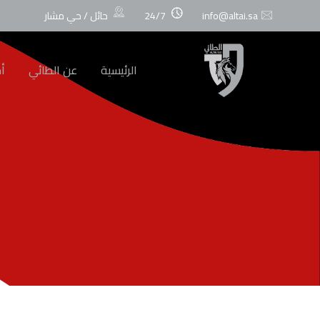
info@altai.sa
24/7
حائل / حي مشار
الرئيسية
عن الطائي
أخ
February 08 2026
18:00
الطائي
الرائد
VS