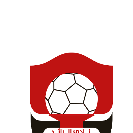
Venue:
: حائل