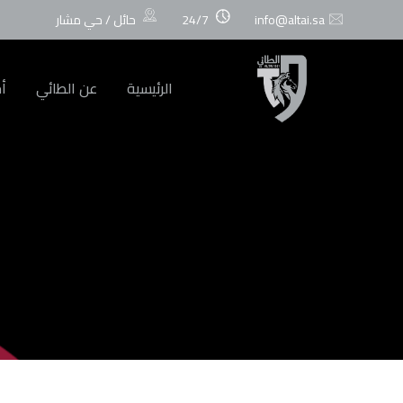
info@altai.sa
24/7
حائل / حي مشار
الرئيسية
عن الطائي
أخ
February 03 2026
18:05
العدالة
الطائي
VS