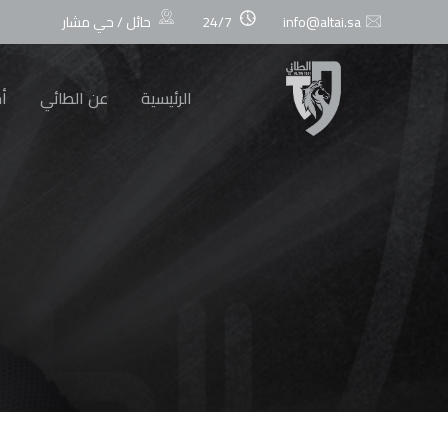
info@altai.sa
24/7
حائل / حي مشار
الرئيسية
عن الطائي
أخ