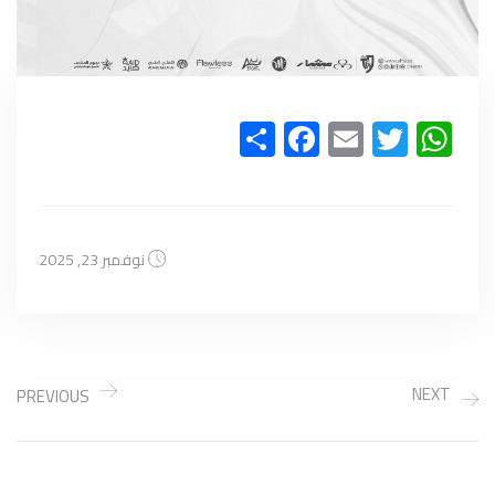
Facebook
Share
Email
WhatsApp
Twitter
نوفمبر 23, 2025
NEXT
PREVIOUS